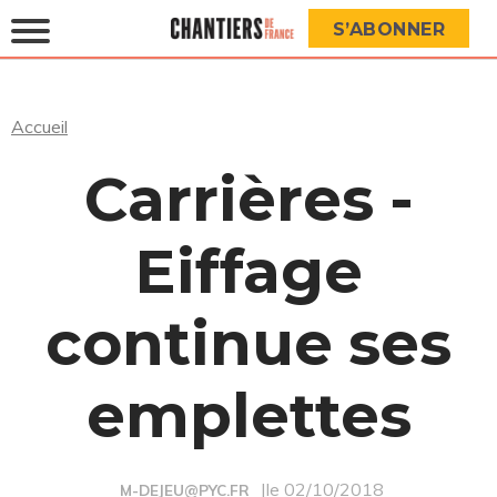
S’ABONNER
Accueil
Carrières -
Eiffage
continue ses
emplettes
|le 02/10/2018
M-DEJEU@PYC.FR