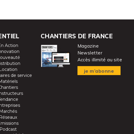
ENTIEL
CHANTIERS DE FRANCE
En Action
Magazine
nnovation
Newsletter
ouveauté
Accès illimité au site
istribution
Location
je m’abonne
aires de service
Matériels
Chantiers
nstructeurs
Tendance
ntreprises
Marchés
Réseaux
Emissions
Podcast