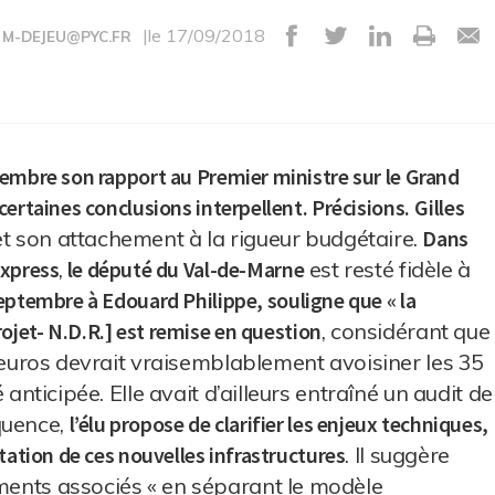
|le 17/09/2018
M-DEJEU@PYC.FR
tembre son rapport au Premier ministre sur le Grand
ertaines conclusions interpellent. Précisions.
Gilles
t son attachement à la rigueur budgétaire.
Dans
Express
,
le député du Val-de-Marne
est resté fidèle à
septembre à Edouard Philippe, souligne que « la
ojet- N.D.
R.] est remise en question
, considérant que
 d’euros devrait vraisemblablement avoisiner les 35
é anticipée. Elle avait d’ailleurs entraîné un audit de
quence,
l’élu propose de clarifier les enjeux techniques,
tation de ces nouvelles infrastructures
. Il suggère
ements associés « en séparant le modèle