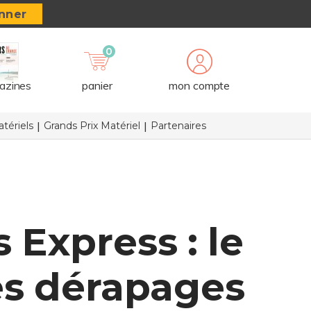
nner
0
azines
panier
mon compte
tériels
Grands Prix Matériel
Partenaires
 Express : le
les dérapages