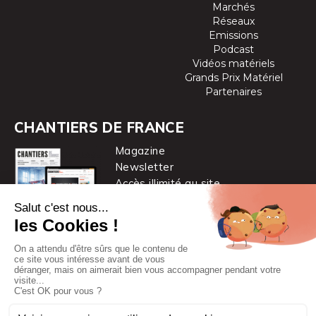
Marchés
Réseaux
Emissions
Podcast
Vidéos matériels
Grands Prix Matériel
Partenaires
CHANTIERS DE FRANCE
Magazine
Newsletter
Accès illimité au site
je m’abonne
Chantiers de France est une marque
du groupe PYC MÉDIA