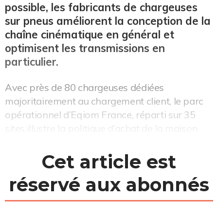
possible, les fabricants de chargeuses
sur pneus améliorent la conception de la
chaîne cinématique en général et
optimisent les transmissions en
particulier.
Avec près de 80 chargeuses dédiées
majoritairement au chargement client, le parc
opérationnel d’Eqiom France, réparti sur 35
sites,illustre la politique d’achat de la maison
mère, le groupe irlandais CRH. Un poids lourd
du secteur dont la politique d’achat obéit à des
Cet article est
critères bien définis. Chaque année, le groupe
réservé aux abonnés
lance un appel d’offres auprÃ...