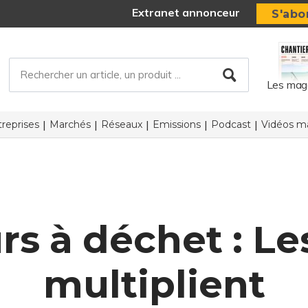
Extranet annonceur
S'abo
Les mag
reprises
Marchés
Réseaux
Emissions
Podcast
Vidéos ma
s à déchet : Les
multiplient