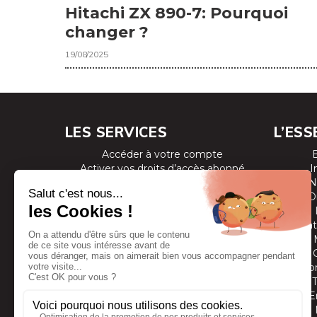
Hitachi ZX 890-7: Pourquoi
changer ?
19/08/2025
LES SERVICES
L’ESS
Accéder à votre compte
Activer vos droits d’accès abonné
I
Consulter les magazines
N
S’inscrire aux newsletters
D
Devenir annonceur
Se connecter à l’extranet annonceur
Prestat
Nous contacter
Co
E