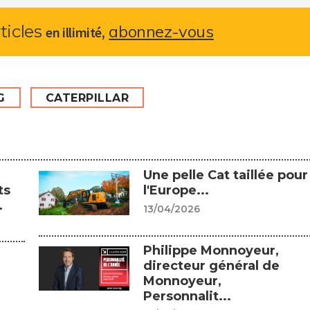
abonnez-vous
rticles
,
en illimité
G
CATERPILLAR
Une pelle Cat taillée pour
ts
l'Europe...
.
13/04/2026
Philippe Monnoyeur,
directeur général de
Monnoyeur,
Personnalit...