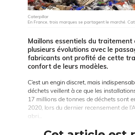
Caterpillar
En France, trois marques se partagent le marché. Ca
Maillons essentiels du traitement
plusieurs évolutions avec le pass
fabricants ont profité de cette tran
confort de leurs modèles.
C’est un engin discret, mais indispensa
déchets veillent à ce que les installati
17 millions de tonnes de déchets sont e
2020, lors du dernier recensement de l’
abri...
Cet article est