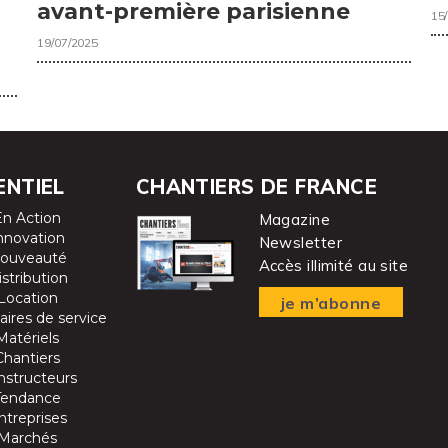
avant-première parisienne
15
19/07/2025
ENTIEL
CHANTIERS DE FRANCE
En Action
Magazine
nnovation
Newsletter
ouveauté
Accès illimité au site
istribution
Location
je m’abonne
aires de service
Matériels
Chantiers
nstructeurs
Tendance
ntreprises
Marchés