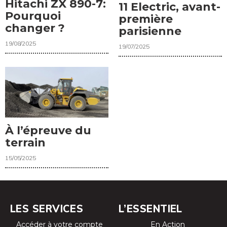
Hitachi ZX 890-7:
11 Electric, avant-
Pourquoi
première
changer ?
parisienne
19/08/2025
19/07/2025
À l’épreuve du
terrain
15/05/2025
LES SERVICES
L’ESSENTIEL
Accéder à votre compte
En Action