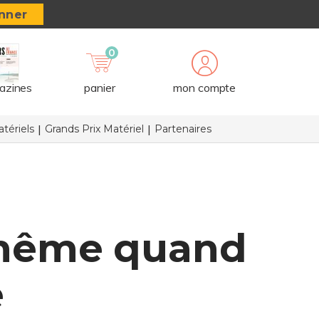
nner
0
azines
panier
mon compte
tériels
Grands Prix Matériel
Partenaires
, même quand
e