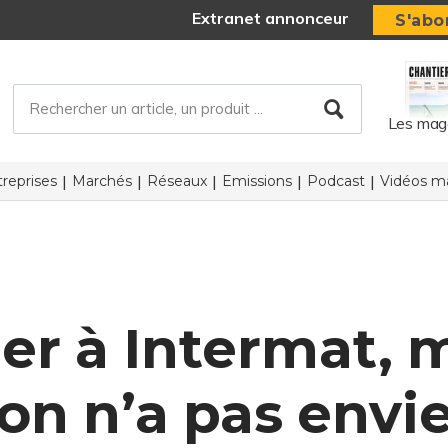
Extranet annonceur
S'abo
Les mag
reprises
Marchés
Réseaux
Emissions
Podcast
Vidéos ma
ler à Intermat
on n’a pas envi