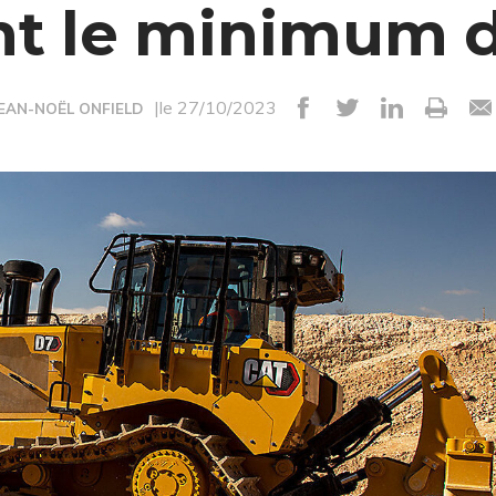
 le minimum d
|le 27/10/2023
JEAN-NOËL ONFIELD