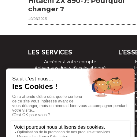
Hitachi ZX 890-7: Pourquoi
changer ?
19/08/2025
LES SERVICES
L’ESS
Accéder à votre compte
Activer vos droits d’accès abonné
I
Consulter les magazines
N
S’inscrire aux newsletters
D
Devenir annonceur
Se connecter à l’extranet annonceur
Prestat
Nous contacter
Co
E