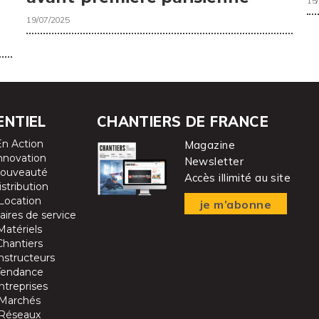
15
19/07/2025
ENTIEL
CHANTIERS DE FRANCE
En Action
Magazine
nnovation
Newsletter
ouveauté
Accès illimité au site
istribution
Location
je m’abonne
aires de service
Matériels
Chantiers
nstructeurs
Tendance
ntreprises
Marchés
Réseaux