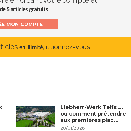
ure en créant votre compte et
de 5 articles gratuits
RÉE MON COMPTE
abonnez-vous
rticles
,
en illimité
x
Liebherr-Werk Telfs ...
ou comment prétendre
aux premières plac...
20/01/2026