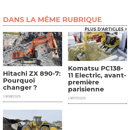
DANS LA MÊME RUBRIQUE
PLUS D'ARTICLES >
Komatsu PC138-
Hitachi ZX 890-7:
11 Electric, avant-
Pourquoi
première
changer ?
parisienne
19/08/2025
19/07/2025