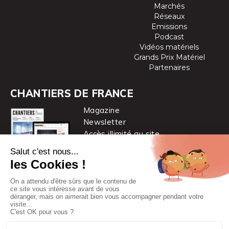
Marchés
Réseaux
Emissions
Podcast
Vidéos matériels
Grands Prix Matériel
Partenaires
CHANTIERS DE FRANCE
Magazine
Newsletter
Accès illimité au site
je m’abonne
Chantiers de France est une marque
du groupe PYC MÉDIA