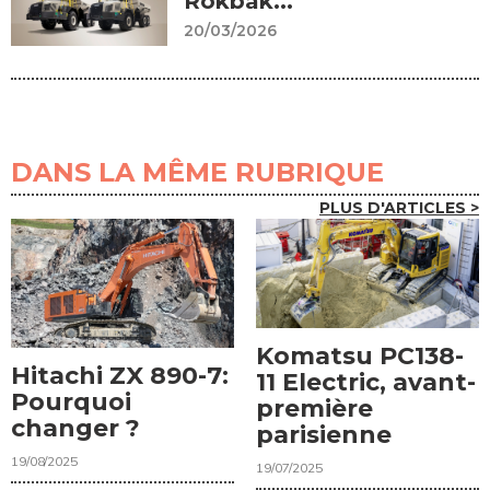
Rokbak...
20/03/2026
DANS LA MÊME RUBRIQUE
PLUS D'ARTICLES >
Komatsu PC138-
Hitachi ZX 890-7:
11 Electric, avant-
Pourquoi
première
changer ?
parisienne
19/08/2025
19/07/2025