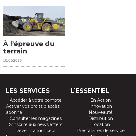
À l’épreuve du
terrain
15/05/2025
LES SERVICES
L’ESSENTIEL
Accéder à votre compte
En Action
Activer vos droits d’accès
Innovation
abonné
Nouveauté
Consulter les magazines
Distribution
S’inscrire aux newsletters
Location
Devenir annonceur
Prestataires de service