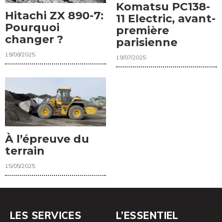
Komatsu PC138-
Hitachi ZX 890-7:
11 Electric, avant-
Pourquoi
première
changer ?
parisienne
19/08/2025
19/07/2025
À l’épreuve du
terrain
15/05/2025
LES SERVICES
L’ESSENTIEL