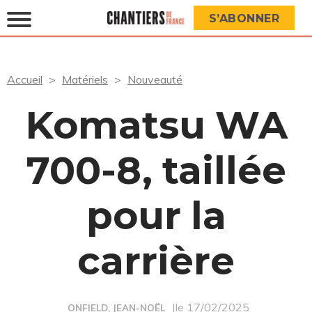
S’ABONNER
Accueil
Matériels
Nouveauté
Komatsu WA
700-8, taillée
pour la
carrière
|le 17/02/2025
ONFIELD, JEAN-NOËL