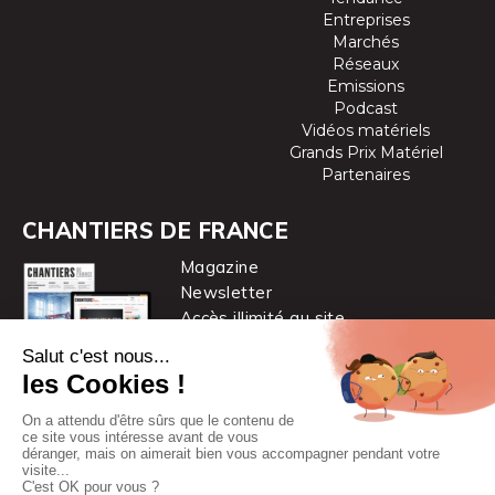
Entreprises
Marchés
Réseaux
Emissions
Podcast
Vidéos matériels
Grands Prix Matériel
Partenaires
CHANTIERS DE FRANCE
Magazine
Newsletter
Accès illimité au site
je m’abonne
Chantiers de France est une marque
du groupe PYC MÉDIA