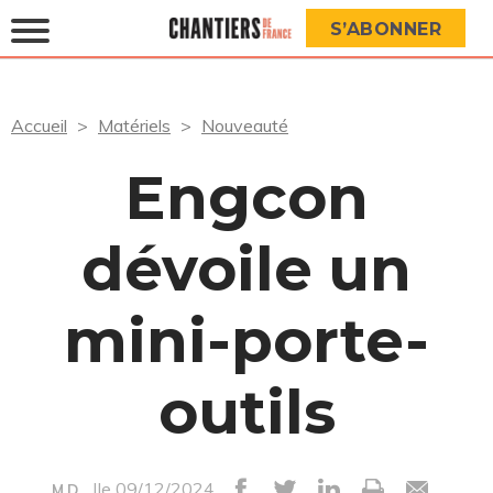
S’ABONNER
Accueil
Matériels
Nouveauté
Engcon
dévoile un
mini-porte-
outils
|le 09/12/2024
M.D.