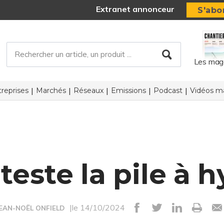
Extranet annonceur
S'abo
Les mag
reprises
Marchés
Réseaux
Emissions
Podcast
Vidéos ma
teste la pile à
|le 14/10/2024
JEAN-NOËL ONFIELD