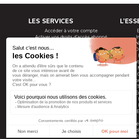
LES SERVICES
L’ESS
Accéder à votre compte
Activer vos droits d’accès abonné
I
Consulter les magazines
N
S’inscrire aux newsletters
D
Devenir annonceur
Se connecter à l’extranet annonceur
Prestat
Nous contacter
Co
E
Vidé
Grands
P