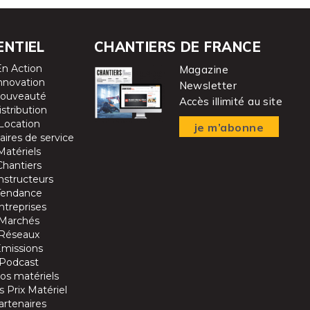
ENTIEL
CHANTIERS DE FRANCE
En Action
Magazine
nnovation
Newsletter
ouveauté
Accès illimité au site
istribution
Location
je m’abonne
aires de service
Matériels
Chantiers
nstructeurs
Tendance
ntreprises
Marchés
Réseaux
Emissions
Podcast
os matériels
 Prix Matériel
artenaires