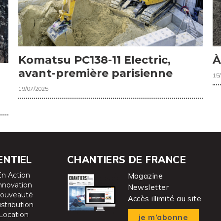
Komatsu PC138-11 Electric,
À
avant-première parisienne
15
19/07/2025
ENTIEL
CHANTIERS DE FRANCE
En Action
Magazine
nnovation
Newsletter
ouveauté
Accès illimité au site
istribution
Location
je m’abonne