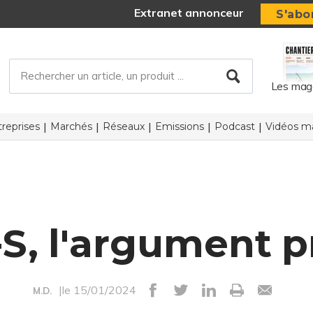
Extranet annonceur
S'abo
Les mag
reprises
Marchés
Réseaux
Emissions
Podcast
Vidéos ma
S, l'argument p
|le 15/01/2024
M.D.