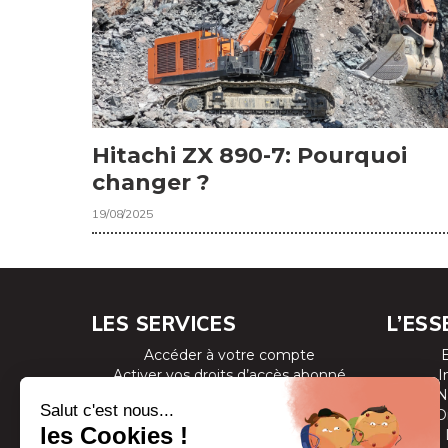
Hitachi ZX 890-7: Pourquoi
changer ?
19/08/2025
LES SERVICES
L’ESS
Accéder à votre compte
Activer vos droits d’accès abonné
I
Consulter les magazines
N
S’inscrire aux newsletters
D
Devenir annonceur