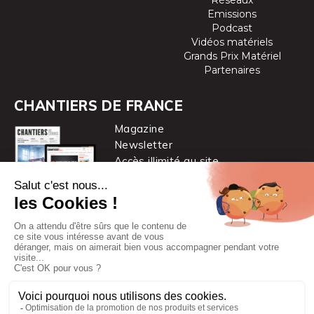
Réseaux
Emissions
Podcast
Vidéos matériels
Grands Prix Matériel
Partenaires
CHANTIERS DE FRANCE
Magazine
Newsletter
Accès illimité au site
je m’abonne
Chantiers de France est une marque
du groupe PYC MÉDIA