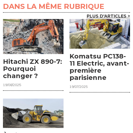
DANS LA MÊME RUBRIQUE
PLUS D'ARTICLES >
Komatsu PC138-
Hitachi ZX 890-7:
11 Electric, avant-
Pourquoi
première
changer ?
parisienne
19/08/2025
19/07/2025