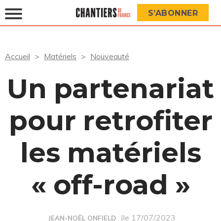
S’ABONNER
Accueil
Matériels
Nouveauté
Un partenariat
pour retrofiter
les matériels
« off-road »
|le 17/07/2023
JEAN-NOËL ONFIELD