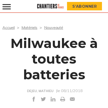
S’ABONNER
Accueil
Matériels
Nouveauté
Milwaukee à
toutes
batteries
|le 08/11/2018
DEJEU, MATHIEU