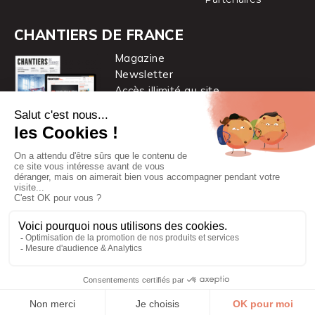
CHANTIERS DE FRANCE
Magazine
Newsletter
Accès illimité au site
je m’abonne
Chantiers de France est une marque
du groupe PYC MÉDIA
© 2026 PYC Média |
Plan du site
|
Mentions légales
|
CGUV
|
Protection des données personnelles
|
Cookies