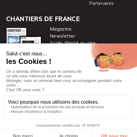
Partenaires
CHANTIERS DE FRANCE
Magazine
Newsletter
Accès illimité au site
je m’abonne
Chantiers de France est une marque
du groupe PYC MÉDIA
© 2026 PYC Média |
Plan du site
|
Mentions légales
|
CGUV
|
Protection des données personnelles
|
Cookies