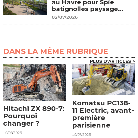
au Havre pour Spie
batignolles paysage...
02/07/2026
DANS LA MÊME RUBRIQUE
PLUS D'ARTICLES >
Komatsu PC138-
Hitachi ZX 890-7:
11 Electric, avant-
Pourquoi
première
changer ?
parisienne
19/08/2025
19/07/2025