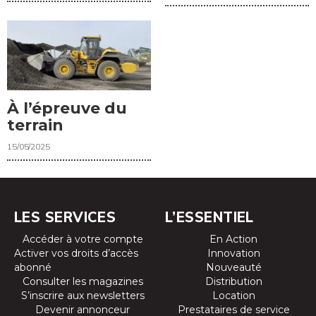
À l’épreuve du
terrain
15/05/2025
LES SERVICES
L’ESSENTIEL
Accéder à votre compte
En Action
Activer vos droits d’accès
Innovation
abonné
Nouveauté
Consulter les magazines
Distribution
S’inscrire aux newsletters
Location
Devenir annonceur
Prestataires de service