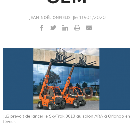
|le 10/01/2020
JEAN-NOËL ONFIELD
JLG prévoit de lancer le SkyTrak 3013 au salon ARA à Orlando en
février.