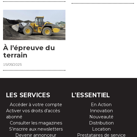
À l’épreuve du
terrain
15/05/2025
LES SERVICES
L’ESSENTIEL
Accéder à votre compte
En Action
Activer vos droits d’accès
Innovation
abonné
Nouveauté
Consulter les magazines
Distribution
S’inscrire aux newsletters
Location
Devenir annonceur
Prestataires de service