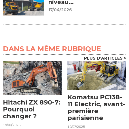
niveau...
17/04/2026
DANS LA MÊME RUBRIQUE
PLUS D'ARTICLES >
Komatsu PC138-
Hitachi ZX 890-7:
11 Electric, avant-
Pourquoi
première
changer ?
parisienne
19/08/2025
19/07/2025