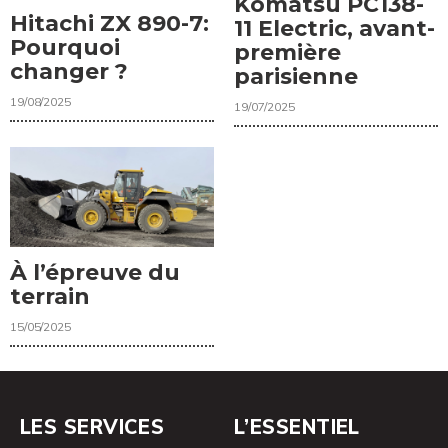
Komatsu PC138-
Hitachi ZX 890-7:
11 Electric, avant-
Pourquoi
première
changer ?
parisienne
19/08/2025
19/07/2025
À l’épreuve du
terrain
15/05/2025
LES SERVICES
L’ESSENTIEL