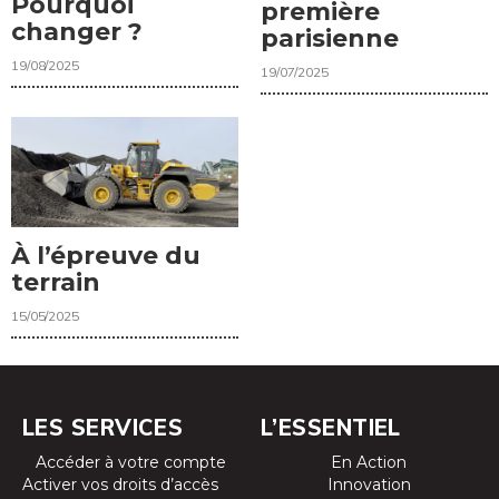
Pourquoi
première
changer ?
parisienne
19/08/2025
19/07/2025
À l’épreuve du
terrain
15/05/2025
LES SERVICES
L’ESSENTIEL
Accéder à votre compte
En Action
Activer vos droits d’accès
Innovation