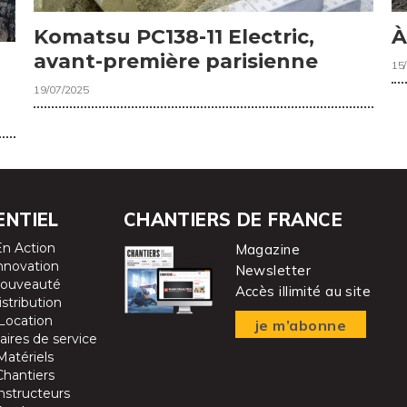
Komatsu PC138-11 Electric,
À
avant-première parisienne
15
19/07/2025
ENTIEL
CHANTIERS DE FRANCE
En Action
Magazine
nnovation
Newsletter
ouveauté
Accès illimité au site
istribution
Location
je m’abonne
aires de service
Matériels
Chantiers
nstructeurs