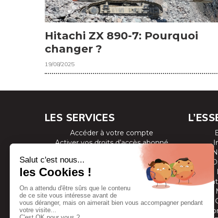
Hitachi ZX 890-7: Pourquoi
changer ?
19/08/2025
LES SERVICES
L’ESS
Accéder à votre compte
Activer vos droits d’accès abonné
I
Consulter les magazines
N
S’inscrire aux newsletters
D
Devenir annonceur
Se connecter à l’extranet annonceur
Prestat
Nous contacter
Co