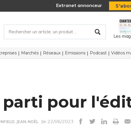
Extranet annonceur
S'abo
Les mag
reprises
Marchés
Réseaux
Emissions
Podcast
Vidéos ma
 parti pour l'édi
|le 22/06/2023
NFIELD, JEAN-NOËL