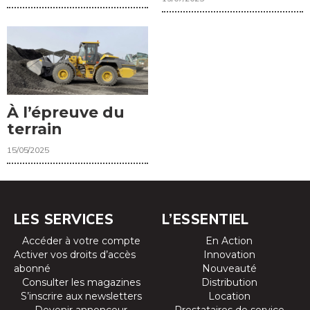
À l’épreuve du
terrain
15/05/2025
LES SERVICES
L’ESSENTIEL
Accéder à votre compte
En Action
Activer vos droits d’accès
Innovation
abonné
Nouveauté
Consulter les magazines
Distribution
S’inscrire aux newsletters
Location