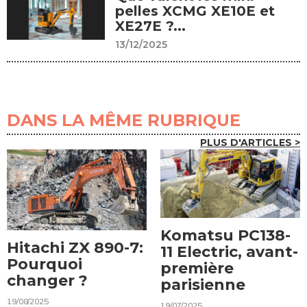
pelles XCMG XE10E et
XE27E ?...
13/12/2025
DANS LA MÊME RUBRIQUE
PLUS D'ARTICLES >
Komatsu PC138-
Hitachi ZX 890-7:
11 Electric, avant-
Pourquoi
première
changer ?
parisienne
19/08/2025
19/07/2025