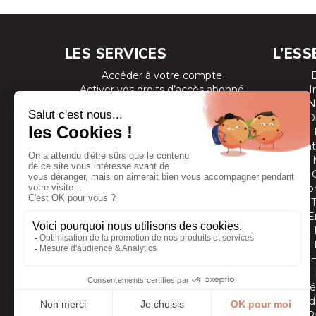
LES SERVICES
L’ESS
Accéder à votre compte
Activer vos droits d’accès abonné
I
Consulter les magazines
N
S’inscrire aux newsletters
D
Devenir annonceur
Se connecter à l’extranet annonceur
Prestat
Nous contacter
Co
E
Vidé
Grands
P