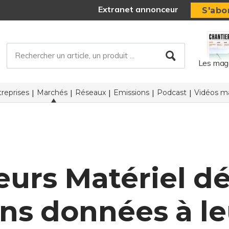
Extranet annonceur
S'abo
Les mag
reprises
Marchés
Réseaux
Emissions
Podcast
Vidéos ma
eurs Matériel dé
ons données à le