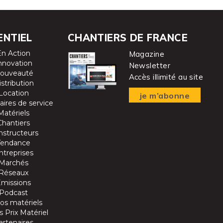
ENTIEL
CHANTIERS DE FRANCE
En Action
Magazine
nnovation
Newsletter
ouveauté
Accès illimité au site
istribution
Location
je m’abonne
aires de service
Matériels
Chantiers
nstructeurs
Tendance
ntreprises
Marchés
Réseaux
Emissions
Podcast
os matériels
 Prix Matériel
artenaires