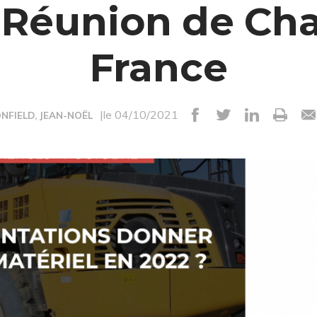
a Réunion de Cha
France
|le 04/10/2021
NFIELD, JEAN-NOËL