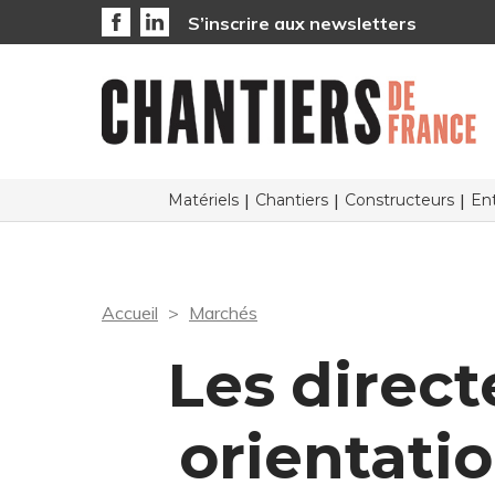
S’inscrire aux newsletters
Matériels
Chantiers
Constructeurs
Ent
Accueil
Marchés
Les direct
orientati