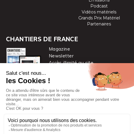
Podcast
Vidéos matériels
Grands Prix Matériel
Partenaires
CHANTIERS DE FRANCE
Magazine
Newsletter
Accès illimité au site
je m’abonne
Chantiers de France est une marque
du groupe PYC MÉDIA