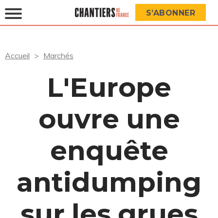
S’ABONNER
Accueil
Marchés
L'Europe
ouvre une
enquête
antidumping
sur les grues