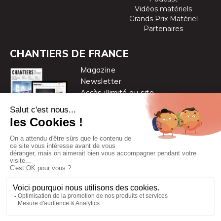
Vidéos matériels
Grands Prix Matériel
Partenaires
CHANTIERS DE FRANCE
Magazine
Newsletter
Accès illimité au site
je m’abonne
Chantiers de France est une marque
du groupe PYC MÉDIA