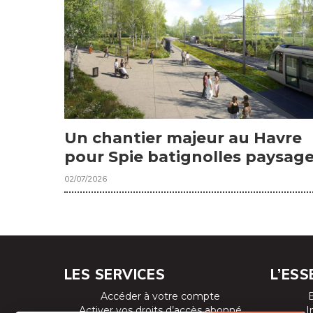
Un chantier majeur au Havre
pour Spie batignolles paysag
02/07/2026
LES SERVICES
L’ESS
Accéder à votre compte
Activer vos droits d’accès abonné
I