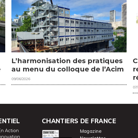
C
L’harmonisation des pratiques
r
e
au menu du colloque de l’Acim
r
09/06/2026
07
ENTIEL
CHANTIERS DE FRANCE
En Action
Magazine
nnovation