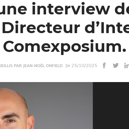
 une interview 
 Directeur d’In
Comexposium.
|le 25/10/2025
EILLIS PAR JEAN-NOËL ONFIELD