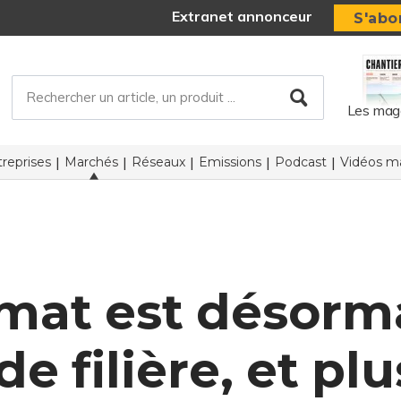
Extranet annonceur
S'abo
Les mag
reprises
Marchés
Réseaux
Emissions
Podcast
Vidéos ma
rmat est désorm
e filière, et p