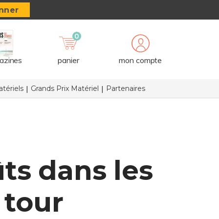
nner
0
azines
panier
mon compte
tériels
Grands Prix Matériel
Partenaires
ts dans les
 tour