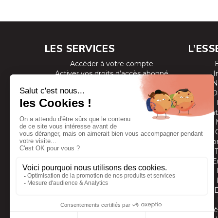
LES SERVICES
L’ESS
Accéder à votre compte
Activer vos droits d’accès abonné
I
Consulter les magazines
N
S’inscrire aux newsletters
D
Devenir annonceur
Se connecter à l’extranet annonceur
Prestat
Nous contacter
Co
E
Vidé