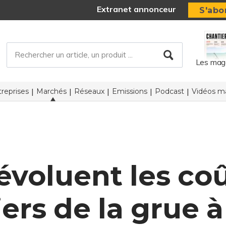
Extranet annonceur
S'abo
Les mag
reprises
Marchés
Réseaux
Emissions
Podcast
Vidéos ma
oluent les coû
ers de la grue à