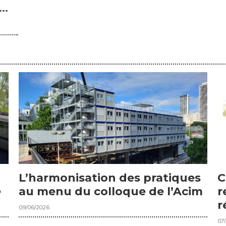
..
C
L’harmonisation des pratiques
r
e
au menu du colloque de l’Acim
r
09/06/2026
07