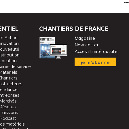
ENTIEL
CHANTIERS DE FRANCE
En Action
Magazine
nnovation
Newsletter
ouveauté
Accès illimité au site
istribution
Location
je m’abonne
aires de service
Matériels
Chantiers
nstructeurs
Tendance
ntreprises
Marchés
Réseaux
Emissions
Podcast
os matériels