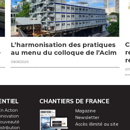
C
L’harmonisation des pratiques
r
e
au menu du colloque de l’Acim
r
09/06/2026
07
ENTIEL
CHANTIERS DE FRANCE
En Action
Magazine
nnovation
Newsletter
ouveauté
Accès illimité au site
istribution