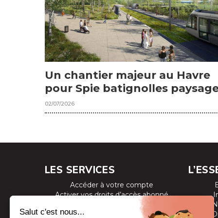
Un chantier majeur au Havre
pour Spie batignolles paysag
02/07/2026
LES SERVICES
L’ESS
Accéder à votre compte
Activer vos droits d’accès abonné
I
Consulter les magazines
N
S’inscrire aux newsletters
D