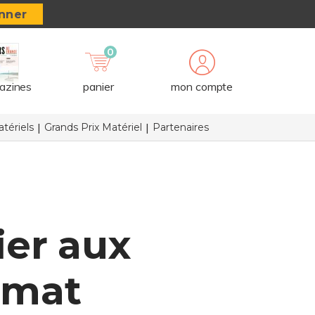
nner
0
azines
panier
mon compte
tériels
Grands Prix Matériel
Partenaires
ier aux
rmat