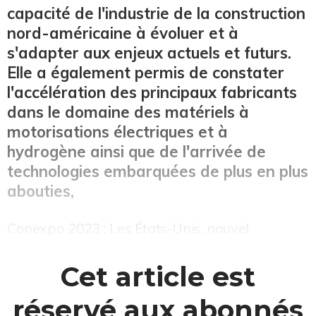
capacité de l'industrie de la construction
nord-américaine à évoluer et à
s'adapter aux enjeux actuels et futurs.
Elle a également permis de constater
l'accélération des principaux fabricants
dans le domaine des matériels à
motorisations électriques et à
hydrogène ainsi que de l'arrivée de
technologies embarquées de plus en plus
abouties,
Conexpo 2023 : Les États-Unis, nouvel
eldorado pour les constructeurs de
matérielsAprès une édition 2020 "tronquée"
Cet article est
pour cause de pandémie, le rendez-vous
réservé aux abonnés
revêtait cette année un attrait particulier. Moins