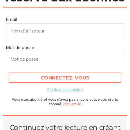
de six mois après la Bauma et dans un contexte
international toujours tendu, une inflation
Email
galopante, des incertitudes sur le système
bancaire, le s...
Mot de passe
CONNECTEZ-VOUS
Mot de passe oublié ?
Vous êtes abonné et vous n’avez pas encore activé vos droits
abonné,
cliquez-ici
Continuez votre lecture en créant