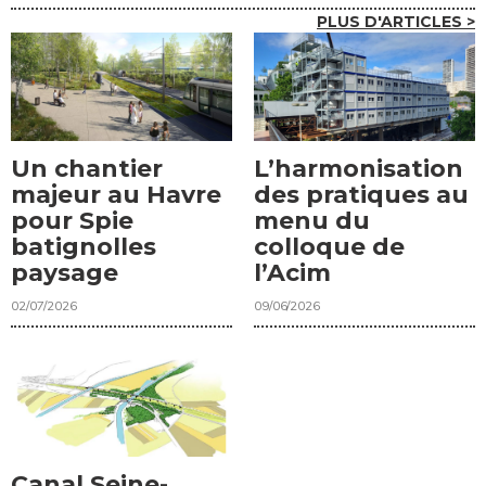
PLUS D'ARTICLES >
Un chantier
L’harmonisation
majeur au Havre
des pratiques au
pour Spie
menu du
batignolles
colloque de
paysage
l’Acim
02/07/2026
09/06/2026
Canal Seine-