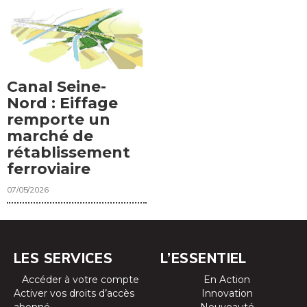
Canal Seine-
Nord : Eiffage
remporte un
marché de
rétablissement
ferroviaire
07/05/2026
LES SERVICES
L’ESSENTIEL
Accéder à votre compte
En Action
Activer vos droits d’accès
Innovation