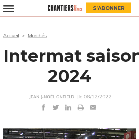
S’ABONNER
Accueil
Marchés
Intermat saiso
2024
|le 08/12/2022
JEAN (-NOËL ONFIELD