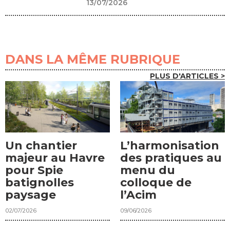
13/07/2026
DANS LA MÊME RUBRIQUE
PLUS D'ARTICLES >
Un chantier
L’harmonisation
majeur au Havre
des pratiques au
pour Spie
menu du
batignolles
colloque de
paysage
l’Acim
02/07/2026
09/06/2026