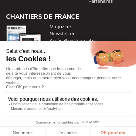
Partenaires
CHANTIERS DE FRANCE
Magazine
Newsletter
Accès illimité au site
je m’abonne
Chantiers de France est une marque
du groupe PYC MÉDIA
© 2026 PYC Média |
Plan du site
|
Mentions légales
|
CGUV
|
Protection des données personnelles
|
Cookies