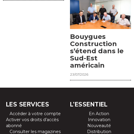
Bouygues
Construction
s’étend dans le
Sud-Est
américain
23/07/2026
LES SERVICES
L’ESSENTIEL
Accéder à votre compte
En Action
Activer vos droits d’accès
Innovation
abonné
Nouveauté
Consulter les magazines
Distribution