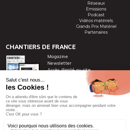
Réseaux
Emissions
Podcast
Vidéos matériels
Grands Prix Matériel
Partenaires
CHANTIERS DE FRANCE
Magazine
Newsletter
Accès illimité au site
je m’abonne
Chantiers de France est une marque
du groupe PYC MÉDIA