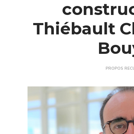
construc
Thiébault C
Bou
PROPOS RECU