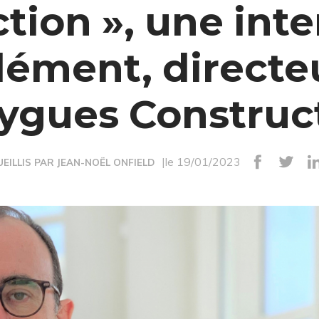
tion », une int
lément, direct
ygues Construct
|le 19/01/2023
EILLIS PAR JEAN-NOËL ONFIELD