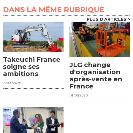
DANS LA MÊME RUBRIQUE
PLUS D'ARTICLES >
Takeuchi France
JLG change
soigne ses
d'organisation
ambitions
après-vente en
22/06/2026
France
01/06/2026