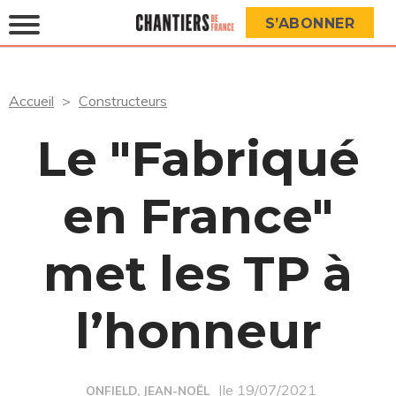
S’ABONNER
Accueil
Constructeurs
Le "Fabriqué
en France"
met les TP à
l’honneur
|le 19/07/2021
ONFIELD, JEAN-NOËL