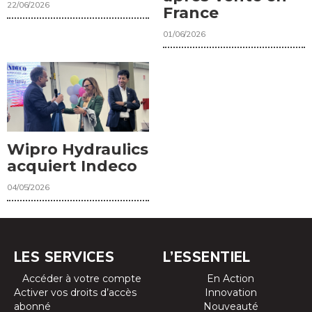
22/06/2026
France
01/06/2026
Wipro Hydraulics
acquiert Indeco
04/05/2026
LES SERVICES
L’ESSENTIEL
Accéder à votre compte
En Action
Activer vos droits d’accès
Innovation
abonné
Nouveauté