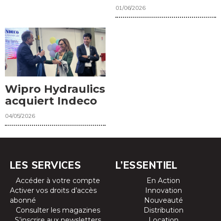
01/06/2026
Wipro Hydraulics
acquiert Indeco
04/05/2026
LES SERVICES
L’ESSENTIEL
Accéder à votre compte
En Action
Activer vos droits d’accès
Innovation
abonné
Nouveauté
Consulter les magazines
Distribution
S’inscrire aux newsletters
Location