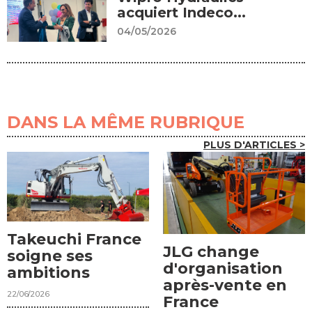
acquiert Indeco...
04/05/2026
DANS LA MÊME RUBRIQUE
PLUS D'ARTICLES >
Takeuchi France
JLG change
soigne ses
d'organisation
ambitions
après-vente en
22/06/2026
France