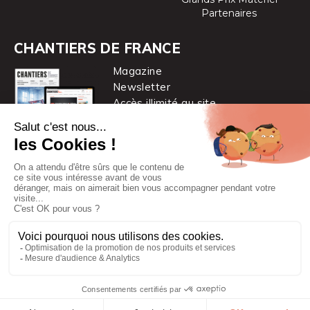
Partenaires
CHANTIERS DE FRANCE
Magazine
Newsletter
Accès illimité au site
je m’abonne
Chantiers de France est une marque
du groupe PYC MÉDIA
© 2026 PYC Média |
Plan du site
|
Mentions légales
|
CGUV
|