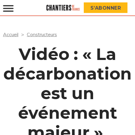
S’ABONNER
Accueil
Constructeurs
Vidéo : « La
décarbonation
est un
événement
majeur »,