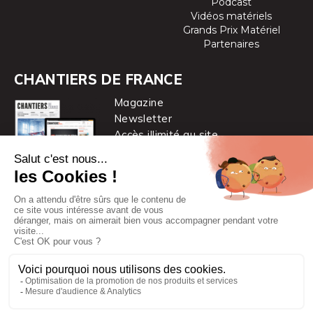
Podcast
Vidéos matériels
Grands Prix Matériel
Partenaires
CHANTIERS DE FRANCE
Magazine
Newsletter
Accès illimité au site
je m’abonne
Chantiers de France est une marque
du groupe PYC MÉDIA