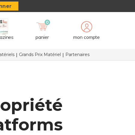
nner
0
azines
panier
mon compte
tériels
Grands Prix Matériel
Partenaires
opriété
latforms