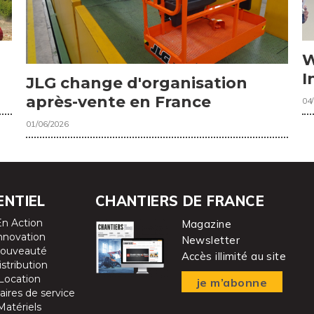
W
I
JLG change d'organisation
après-vente en France
04
01/06/2026
ENTIEL
CHANTIERS DE FRANCE
En Action
Magazine
nnovation
Newsletter
ouveauté
Accès illimité au site
istribution
Location
je m’abonne
aires de service
Matériels