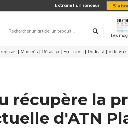
Extranet annonceur
S'abo
Les mag
reprises
Marchés
Réseaux
Emissions
Podcast
Vidéos ma
u récupère la pr
ctuelle d'ATN P